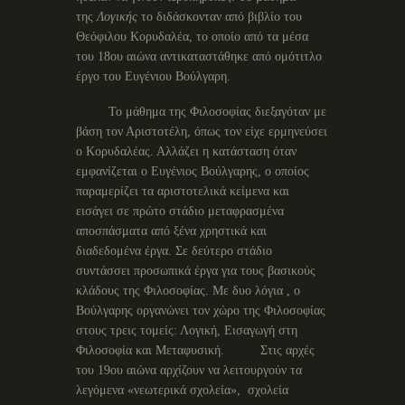
της
Λογικής
το διδάσκονταν από βιβλίο του
Θεόφιλου Κορυδαλέα, το οποίο από τα μέσα
του 18ου αιώνα αντικαταστάθηκε από ομότιτλο
έργο του Ευγένιου Βούλγαρη.
Το μάθημα της Φιλοσοφίας διεξαγόταν με
βάση τον Αριστοτέλη, όπως τον είχε ερμηνεύσει
ο Κορυδαλέας. Αλλάζει η κατάσταση όταν
εμφανίζεται ο Ευγένιος Βούλγαρης, ο οποίος
παραμερίζει τα αριστοτελικά κείμενα και
εισάγει σε πρώτο στάδιο μεταφρασμένα
αποσπάσματα από ξένα χρηστικά και
διαδεδομένα έργα. Σε δεύτερο στάδιο
συντάσσει προσωπικά έργα για τους βασικούς
κλάδους της Φιλοσοφίας. Με δυο λόγια , ο
Βούλγαρης οργανώνει τον χώρο της Φιλοσοφίας
στους τρεις τομείς: Λογική, Εισαγωγή στη
Φιλοσοφία και Μεταφυσική. Στις αρχές
του 19ου αιώνα αρχίζουν να λειτουργούν τα
λεγόμενα «νεωτερικά σχολεία», σχολεία