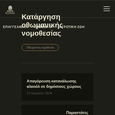
Κατάργηση
οθωμανικής
ΕΠΑΓΓΕΛΜΑΤΑ
ΕΚΘΕΜΑΤΑ
ΑΓΡΟΤΙΚΗ ΖΩΗ
νομοθεσίας
ΕΝΌΤΗΤΕΣ
ΞΥΛΌΚΑΣΤΡΟ –
Οθωμανική νομοθεσία
ΕΥΡΩΣΤΊΝΗ
Απαγόρευση κατανάλωσης
αλκοόλ σε δημόσιους χώρους
23 Απριλίου, 2024
Παραστάτες