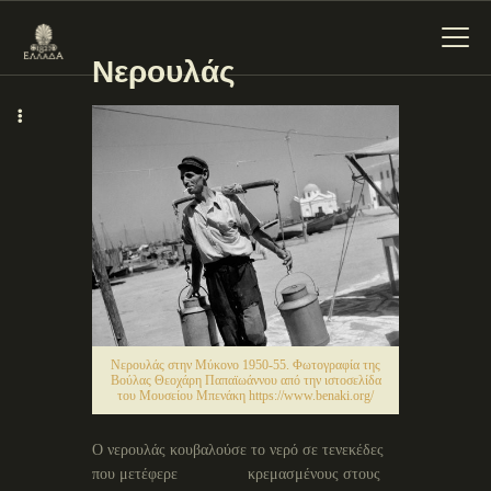
Νερουλάς
ΕΝΌΤΗΤΕΣ
ΞΥΛΌΚΑΣΤΡΟ –
ΕΥΡΩΣΤΊΝΗ
Νερουλάς στην Μύκονο 1950-55. Φωτογραφία της
Βούλας Θεοχάρη Παπαϊωάννου από την ιστοσελίδα
του Μουσείου Μπενάκη https://www.benaki.org/
Ο νερουλάς κουβαλούσε το νερό σε τενεκέδες
που μετέφερε κρεμασμένους στους