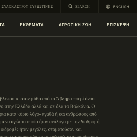
ENGLISH
Σ ΞΥΛΟΚΑΣΤΡΟΥ-ΕΥΡΩΣΤΙΝΗΣ
ΤΑ
ΕΚΘΕΜΑΤΑ
ΑΓΡΟΤΙΚΗ ΖΩΗ
ΕΠΙΣΚΕΨΗ
 βλέπουμε στον μύθο από τα Άβδηρα «περί όνου
όνο στην Ελλάδα αλλά και σε όλα τα Βαλκάνια. Ο
ρια κατά κύριο λόγο- αγαθά ή και ανθρώπους από
όμενο αγώι το οποίο ήταν ανάλογο με την διαδρομή
διαδρομές ήταν μεγάλες, σταματούσαν και
λευση των τροχοφόρων το επάγγελμα περιορίστηκε