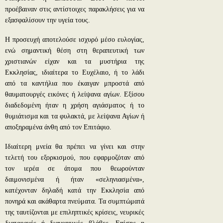
προέβαιναν στις αντίστοιχες παρακλήσεις για να
εξασφαλίσουν την υγεία τους.
Η προσευχή αποτελούσε ισχυρό μέσο ευλογίας,
ενώ σημαντική θέση στη θεραπευτική των
χριστιανών είχαν και τα μυστήρια της
Εκκλησίας, ιδιαίτερα το Ευχέλαιο, ή το λάδι
από τα καντήλια που έκαιγαν μπροστά από
θαυματουργές εικόνες ή λείψανα αγίων. Εξίσου
διαδεδομένη ήταν η χρήση αγιάσματος ή το
θυμιάτισμα και τα φυλακτά, με λείψανα Αγίων ή
αποξηραμένα άνθη από τον Επιτάφιο.
Ιδιαίτερη μνεία θα πρέπει να γίνει και στην
τελετή του εξορκισμού, που εφαρμοζόταν από
τον ιερέα σε άτομα που θεωρούνταν
δαιμονισμένα ή ήταν «σεληνιασμένα»,
κατέχονταν δηλαδή κατά την Εκκλησία από
πονηρά και ακάθαρτα πνεύματα. Τα συμπτώματά
της ταυτίζονται με επιληπτικές κρίσεις, νευρικές