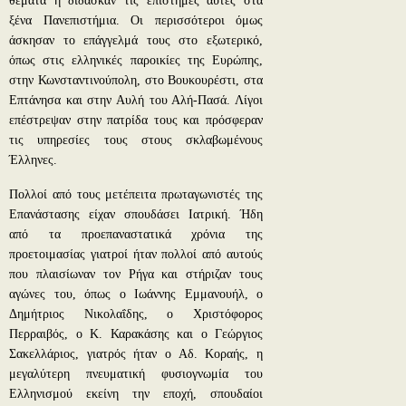
θέματα ή δίδασκαν τις επιστήμες αυτές στα
ξένα Πανεπιστήμια. Οι περισσότεροι όμως
άσκησαν το επάγγελμά τους στο εξωτερικό,
όπως στις ελληνικές παροικίες της Ευρώπης,
στην Κωνσταντινούπολη, στο Βουκουρέστι, στα
Επτάνησα και στην Αυλή του Αλή-Πασά. Λίγοι
επέστρεψαν στην πατρίδα τους και πρόσφεραν
τις υπηρεσίες τους στους σκλαβωμένους
Έλληνες.
Πολλοί από τους μετέπειτα πρωταγωνιστές της
Επανάστασης είχαν σπουδάσει Ιατρική. Ήδη
από τα προεπαναστατικά χρόνια της
προετοιμασίας γιατροί ήταν πολλοί από αυτούς
που πλαισίωναν τον Ρήγα και στήριζαν τους
αγώνες του, όπως ο Ιωάννης Εμμανουήλ, ο
Δημήτριος Νικολαΐδης, ο Χριστόφορος
Περραιβός, ο Κ. Καρακάσης και ο Γεώργιος
Σακελλάριος, γιατρός ήταν ο Αδ. Κοραής, η
μεγαλύτερη πνευματική φυσιογνωμία του
Ελληνισμού εκείνη την εποχή, σπουδαίοι