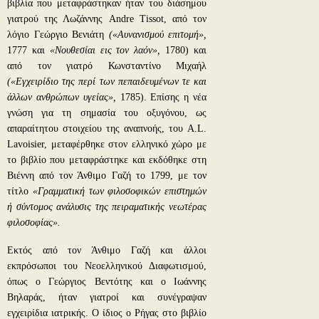
βιβλία που μεταφράστηκαν ήταν του διάσημου
γιατρού της Λωζάννης Andre Tissot, από τον
λόγιο Γεώργιο Βενιάτη
(«Αυνανισμού επιτομή»,
1777 και
«Νουθεσίαι εις τον λαόν»,
1780) και
από τον γιατρό Κωνσταντίνο Μιχαήλ
(«Εγχειρίδιο της περί των πεπαιδευμένων τε και
άλλων ανθρώπων υγείας»,
1785). Επίσης η νέα
γνώση για τη σημασία του οξυγόνου, ως
απαραίτητου στοιχείου της αναπνοής, του A.L.
Lavoisier, μεταφέρθηκε στον ελληνικό χώρο με
το βιβλίο που μεταφράστηκε και εκδόθηκε στη
Βιέννη από τον Άνθιμο Γαζή το 1799, με τον
τίτλο
«Γραμματική των φιλοσοφικών επιστημών
ή σύντομος ανάλυσις της πειραματικής νεωτέρας
φιλοσοφίας».
Εκτός από τον Άνθιμο Γαζή και άλλοι
εκπρόσωποι του Νεοελληνικού Διαφωτισμού,
όπως ο Γεώργιος Βεντότης και ο Ιωάννης
Βηλαράς, ήταν γιατροί και συνέγραψαν
εγχειρίδια ιατρικής. Ο ίδιος ο Ρήγας στο βιβλίο