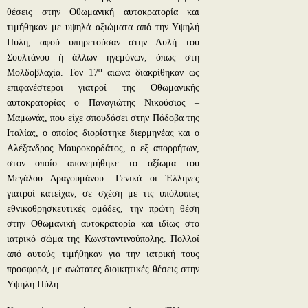
θέσεις στην Οθωμανική αυτοκρατορία και
τιμήθηκαν με υψηλά αξιώματα από την Υψηλή
Πύλη, αφού υπηρετούσαν στην Αυλή του
Σουλτάνου ή άλλων ηγεμόνων, όπως στη
ο
Μολδοβλαχία. Τον 17
αιώνα διακρίθηκαν ως
επιφανέστεροι γιατροί της Οθωμανικής
αυτοκρατορίας ο Παναγιώτης Νικούσιος –
Μαμωνάς, που είχε σπουδάσει στην Πάδοβα της
Ιταλίας, ο οποίος διορίστηκε διερμηνέας και ο
Αλέξανδρος Μαυροκορδάτος, ο εξ απορρήτων,
στον οποίο απονεμήθηκε το αξίωμα του
Μεγάλου Δραγουμάνου. Γενικά οι Έλληνες
γιατροί κατείχαν, σε σχέση με τις υπόλοιπες
εθνικοθρησκευτικές ομάδες, την πρώτη θέση
στην Οθωμανική αυτοκρατορία και ιδίως στο
ιατρικό σώμα της Κωνσταντινούπολης. Πολλοί
από αυτούς τιμήθηκαν για την ιατρική τους
προσφορά, με ανώτατες διοικητικές θέσεις στην
Υψηλή Πύλη.