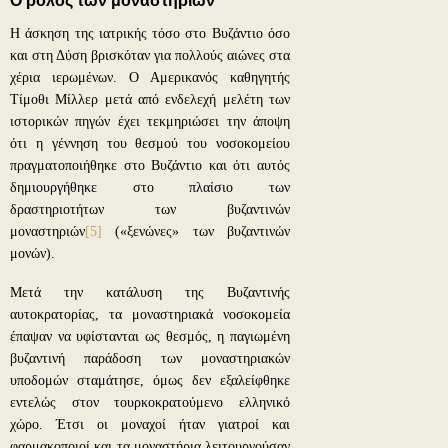
Ο ρόλος των μοναστηριών
Η άσκηση της ιατρικής τόσο στο Βυζάντιο όσο
και στη Δύση βρισκόταν για πολλούς αιώνες στα
χέρια ιερωμένων. Ο Αμερικανός καθηγητής
Τίμοθι Μίλλερ μετά από ενδελεχή μελέτη των
ιστορικών πηγών έχει τεκμηριώσει την άποψη
ότι η γέννηση του θεσμού του νοσοκομείου
πραγματοποιήθηκε στο Βυζάντιο και ότι αυτός
δημιουργήθηκε στο πλαίσιο των
δραστηριοτήτων των βυζαντινών
μοναστηριών
[5]
(«ξενώνες» των βυζαντινών
μονών).
Μετά την κατάλυση της Βυζαντινής
αυτοκρατορίας, τα μοναστηριακά νοσοκομεία
έπαψαν να υφίστανται ως θεσμός, η παγιωμένη
βυζαντινή παράδοση των μοναστηριακών
υποδομών σταμάτησε, όμως δεν εξαλείφθηκε
εντελώς στον τουρκοκρατούμενο ελληνικό
χώρο. Έτσι οι μοναχοί ήταν γιατροί και
φαρμακοποιοί και τα μοναστήρια λειτουργούσαν