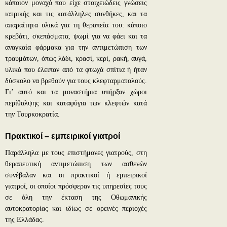
κάποιον μοναχό που είχε στοιχειώδεις γνώσεις
ιατρικής και τις κατάλληλες συνθήκες, και τα
απαραίτητα υλικά για τη θεραπεία του: κάποιο
κρεβάτι, σκεπάσματα, ψωμί για να φάει και τα
αναγκαία φάρμακα για την αντιμετώπιση των
τραυμάτων, όπως λάδι, κρασί, κερί, ρακή, αυγά,
υλικά που έλειπαν από τα φτωχά σπίτια ή ήταν
δύσκολο να βρεθούν για τους κλεφταρματολούς.
Γι’ αυτό και τα μοναστήρια υπήρξαν χώροι
περίθαλψης και καταφύγια των κλεφτών κατά
την Τουρκοκρατία.
Πρακτικοί – εμπειρικοί γιατροί
Παράλληλα με τους επιστήμονες γιατρούς, στη
θεραπευτική αντιμετώπιση των ασθενών
συνέβαλαν και οι πρακτικοί ή εμπειρικοί
γιατροί, οι οποίοι πρόσφεραν τις υπηρεσίες τους
σε όλη την έκταση της Οθωμανικής
αυτοκρατορίας και ιδίως σε ορεινές περιοχές
της Ελλάδας.