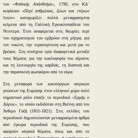
του
«Φυσικής Απάνθισμα»,
1790, στο ΚΔ΄
κεφάλαιο «
Περί ανθρώπου, ζώων και ετέρων
τινών
» καταχωρίζει πολλά μεταφρασμένα
κείμενα από τη Γαλλική Εγκυκλοπαίδεια του
Ντιντερό. Έτσι αναφέρεται στις θεωρίες περί
του σχηματισμού του εμβρύου στη μήτρα, για
τον τοκετό, την τερατογένεση και μετά για το
βρέφος. Στη συνέχεια τρία διαφορετικά μεταξύ
τους θέματα, για την κυκλοφορία του αίματος
και τη λειτουργία της καρδιάς, τη διαπνοή και
την παρασκευή φωσφόρου από τα ούρα.
Στη μεταφορά των καινούργιων ιατρικών
γνώσεων της Ευρώπης στον ελληνικό χώρο πολύ
σημαντικό ρόλο έπαιξε το περιοδικό
«Ερμής ο
Λόγιος»
, το οποίο εκδιδόταν στη Βιέννη από τον
Άνθιμο Γαζή (1811-1821). Στις σελίδες του
περιοδικού δημοσιεύονταν μεταφρασμένα άρθρα
από έγκυρα περιοδικά της Ευρώπης, που
αφορούν ιατρικά θέματα, όπως και από το