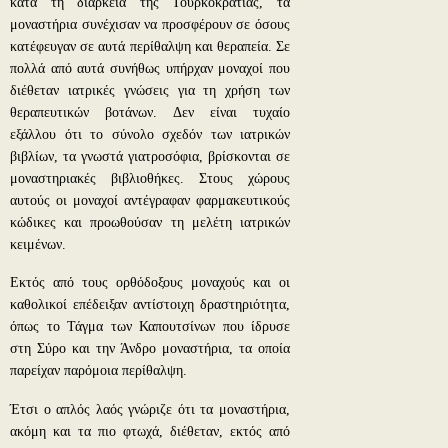
κατά τη διάρκεια της Τουρκοκρατίας, τα
μοναστήρια συνέχισαν να προσφέρουν σε όσους
κατέφευγαν σε αυτά περίθαλψη και θεραπεία. Σε
πολλά από αυτά συνήθως υπήρχαν μοναχοί που
διέθεταν ιατρικές γνώσεις για τη χρήση των
θεραπευτικών βοτάνων. Δεν είναι τυχαίο
εξάλλου ότι το σύνολο σχεδόν των ιατρικών
βιβλίων, τα γνωστά γιατροσόφια, βρίσκονται σε
μοναστηριακές βιβλιοθήκες. Στους χώρους
αυτούς οι μοναχοί αντέγραφαν φαρμακευτικούς
κώδικες και προωθούσαν τη μελέτη ιατρικών
κειμένων.
Εκτός από τους ορθόδοξους μοναχούς και οι
καθολικοί επέδειξαν αντίστοιχη δραστηριότητα,
όπως το Τάγμα των Καπουτσίνων που ίδρυσε
στη Σύρο και την Άνδρο μοναστήρια, τα οποία
παρείχαν παρόμοια περίθαλψη.
Έτσι ο απλός λαός γνώριζε ότι τα μοναστήρια,
ακόμη και τα πιο φτωχά, διέθεταν, εκτός από