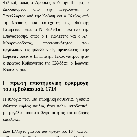
Φιλικοί, όπως ο Αρσάκης από την Ήπειρο, ο
Δελλαπόρτας από την Κεφαλονιά, ο
Σακελλάριος από την Κοζάνη και ο Φλέβας από
τη Νάουσα, και κατηχητές της Φιλικής
Εταιρείας, όπως ο Ν. Καλύβας, πολιτικοί της
Επανάστασης, όπως ο Ι. Κωλέττης και ο Αλ.
Μαυροκορδάτος, προσωπικότητες που
οργάνωσαν τις φιλελληνικές οργανώσεις στην
Ευρώπη, όπως ο Π. Ηπίτης. Τέλος γιατρός ήταν
ο πρώτος Κυβερνήτης της Ελλάδας, ο Ιωάννης
Καποδίστριας.
Η πρώτη επιστημονική εφαρμογή
του εμβολιασμού, 1714
Η ευλογιά ήταν μια επιδημική ασθένεια, η οποία
έπληττε κυρίως παιδιά, ήταν πολύ μεταδοτική,
με μεγάλα ποσοστά θνησιμότητας και σοβαρές
επιπλοκές.
ου
Δυο Έλληνες γιατροί των αρχών του 18
αιώνα,