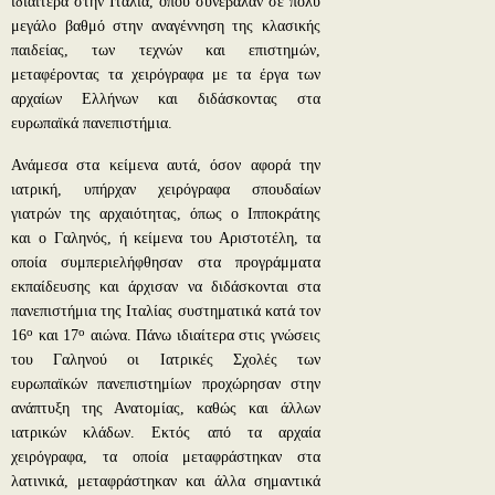
ιδιαίτερα στην Ιταλία, όπου συνέβαλαν σε πολύ
μεγάλο βαθμό στην αναγέννηση της κλασικής
παιδείας, των τεχνών και επιστημών,
μεταφέροντας τα χειρόγραφα με τα έργα των
αρχαίων Ελλήνων και διδάσκοντας στα
ευρωπαϊκά πανεπιστήμια.
Ανάμεσα στα κείμενα αυτά, όσον αφορά την
ιατρική, υπήρχαν χειρόγραφα σπουδαίων
γιατρών της αρχαιότητας, όπως ο Ιπποκράτης
και ο Γαληνός, ή κείμενα του Αριστοτέλη, τα
οποία συμπεριελήφθησαν στα προγράμματα
εκπαίδευσης και άρχισαν να διδάσκονται στα
πανεπιστήμια της Ιταλίας συστηματικά κατά τον
ο
ο
16
και 17
αιώνα. Πάνω ιδιαίτερα στις γνώσεις
του Γαληνού οι Ιατρικές Σχολές των
ευρωπαϊκών πανεπιστημίων προχώρησαν στην
ανάπτυξη της Ανατομίας, καθώς και άλλων
ιατρικών κλάδων. Εκτός από τα αρχαία
χειρόγραφα, τα οποία μεταφράστηκαν στα
λατινικά, μεταφράστηκαν και άλλα σημαντικά