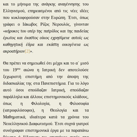
και το μήνυμα της ανάγκης αναγέννησης του
Ελληνισμού, επηρεασμένοι από τις νέες ιδέες
που κυκλοφορούσαν στην Ευρώπη. Έτσι, όπως
γράφει ο Ιάκωβος Ρίζος Νερουλός, γίνονταν
«
κήρυκες του υπέρ της πατρίδος και της παιδείας
έρωτος και έκαστος οίκος εχρησίμευε αυτοίς ως
καθηγητική έδρα και εκάστη οικογένεια ως
ακροατήριον
[2]
».
Θα πρέπει να σημειωθεί ότι μέχρι και το α΄ μισό
ου
του 19
αιώνα η Ιατρική δεν αποτελούσε
ξεχωριστή επιστήμη από την άποψη της
διδασκαλίας της στα Πανεπιστήμια. Για το λόγο
αυτό όσοι σπούδαζαν Ιατρική, σπούδαζαν
παράλληλα και άλλους επιστημονικούς κλάδους,
όπως η Φιλολογία, η Φιλοσοφία
(ιατροφιλόσοφοι), η Θεολογία και τα
Μαθηματικά, ιδιαίτερα κατά τα χρόνια του
Νεοελληνικού Διαφωτισμού. Έτσι συχνά γιατροί
συνέγραφαν επιστημονικά έργα με τα παραπάνω