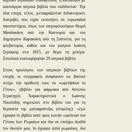
αγγλικό περιοδικό
Transactions
,
ή κατάλογοι με
καινούργια ιατρικά βιβλία που εκδίδονταν. Την
ίδια εποχή, τέλος, μεταφράζονταν διδακτορικές
διατριβές που είχαν εκπονήσει σε ευρωπαϊκά
πανεπιστήμια, όπως των ιατροφιλοσόφων Θωμά
Μανδακάση από την Καστοριά και του
Δημητρίου Καρακάση από τη Σιάτιστα, για τη
φλεβοτομία, καθώς και του γιατρού Ιωάννη
Σεραφείμ στα 1815, με θέμα τη χολέρα.
Συνολικά κυκλοφόρησαν 29 ιατρικά βιβλία.
Στους προλόγους των ιατρικών βιβλίων της
εποχής οι συγγραφείς αναφέρουν ως βασικό
στόχο την πρόθεσή τους να «
ωφελήσουν το
Γένος
», (βιβλίο για φάρμακα από Αντώνιο
Στρατηγό). Χαρακτηριστικά ο Ιωάννης
Νικολίδης σημειώνει στο βιβλίο του για τη
θεραπεία της μαλαφράντζας (σύφιλης): «
εγώ
έγραψα το βιβλίο αυτό προς κοινήν ωφέλειαν του
Γένους των Ρωμαίων και δια να επιτύχω σωστά
τον σκοπόν μου, το έγραψα απλά ρωμαίικα, δια