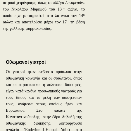
ιατρικά χειρόγραφα, όπως το «
Μέγα Δυναμερόν
»
ου
του Νικολάου Μυρεψού του 13
αιώνα, το
ο
οποίο είχε μεταφραστεί στα λατινικά τον 14
ο
αιώνα και αποτελούσε μέχρι τον 17
τη βάση
της γαλλικής φαρμακοποιίας.
Οθωμανοί γιατροί
Οι γιατροί ήταν σεβαστά πρόσωπα στην
οθωμανική κοινωνία και οι σουλτάνοι, όπως
και οι στρατιωτικοί ή πολιτικοί διοικητές,
είχαν κατά κανόνα προσωπικούς γιατρούς για
τους ίδιους και τα μέλη των οικογενειών
τους, ανάμεσα στους οποίους ήταν και
Ευρωπαίοι. Στο παλάτι της
Κωνσταντινούπολης, στην έδρα δηλαδή της
οθωμανικής διοίκησης, λειτουργούσε
σχολείο (Enderium-i-Humai Yuin), στο