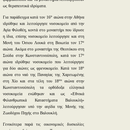
ως θεραπευτικά ιδρύματα.
ο
Για παράδειγμα κατά τον 16
αιώνα στην Αθήνα
ιδρύθηκε και λειτούργησε νοσοκομείο από την
Αγία Φιλοθέη, κοντά στο μοναστήρι που ίδρυσε
η ίδια, επίσης νοσοκομείο λειτούργησε και στη
ο
Μονή του Όσιου Λουκά στη Βοιωτία τον 17
αιώνα. Ακόμα στο μοναστήρι της Θεοτόκου στη
ο
Σούδα στην Κωνσταντινούπολη, κατά τον 17
αιώνα ιδρύθηκε νοσοκομείο που λειτούργησε
ο
για δύο αιώνες ως φρενοκομείο. Κατά τον 18
αιώνα στο ναό της Παναγίας της Χαριτωμένης
ου
στη Χίο και στα τέλη του 18
αιώνα στην
Κωνσταντινούπολη τα ορθόδοξα ελληνικά
νοσοκομεία ενώθηκαν και ως «Εθνικά
Φιλανθρωπικά Καταστήματα Βαλουκλή»
λειτούργησαν υπό την αιγίδα της Μονής της
Ζωοδόχου Πηγής στο Βαλουκλή.
Γενικότερα παρά τις οικονομικές δυσκολίες