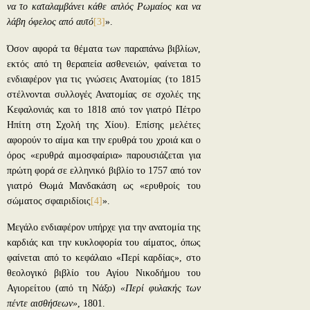
να το καταλαμβάνει κάθε απλός Ρωμαίος και να
λάβη όφελος από αυτό
[3]
».
Όσον αφορά τα θέματα των παραπάνω βιβλίων,
εκτός από τη θεραπεία ασθενειών, φαίνεται το
ενδιαφέρον για τις γνώσεις Ανατομίας (το 1815
στέλνονται συλλογές Ανατομίας σε σχολές της
Κεφαλονιάς και το 1818 από τον γιατρό Πέτρο
Ηπίτη στη Σχολή της Χίου). Επίσης μελέτες
αφορούν το αίμα και την ερυθρά του χροιά και ο
όρος «ερυθρά αιμοσφαίρια» παρουσιάζεται για
πρώτη φορά σε ελληνικό βιβλίο το 1757 από τον
γιατρό Θωμά Μανδακάση ως «ερυθροίς του
σώματος σφαιριδίοις
[4]
».
Μεγάλο ενδιαφέρον υπήρχε για την ανατομία της
καρδιάς και την κυκλοφορία του αίματος, όπως
φαίνεται από το κεφάλαιο «Περί καρδίας», στο
θεολογικό βιβλίο του Αγίου Νικοδήμου του
Αγιορείτου (από τη Νάξο)
«Περί φυλακής των
πέντε αισθήσεων»
, 1801.