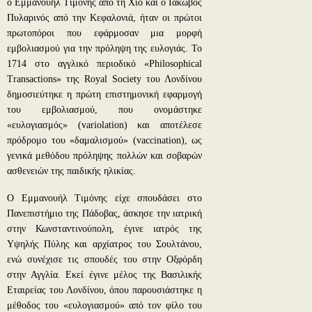
ο Εμμανουήλ Τιμόνης από τη Χίο και ο Ιάκωβος
Πυλαρινός από την Κεφαλονιά, ήταν οι πρώτοι
πρωτοπόροι που εφάρμοσαν μια μορφή
εμβολιασμού για την πρόληψη της ευλογιάς. Το
1714 στο αγγλικό περιοδικό «Philosophical
Transactions» της Royal Society του Λονδίνου
δημοσιεύτηκε η πρώτη επιστημονική εφαρμογή
του εμβολιασμού, που ονομάστηκε
«ευλογιασμός» (variolation) και αποτέλεσε
πρόδρομο του «δαμαλισμού» (vaccination), ως
γενικά μεθόδου πρόληψης πολλών και σοβαρών
ασθενειών της παιδικής ηλικίας.
Ο Εμμανουήλ Τιμόνης είχε σπουδάσει στο
Πανεπιστήμιο της Πάδοβας, άσκησε την ιατρική
στην Κωνσταντινούπολη, έγινε ιατρός της
Υψηλής Πύλης και αρχίατρος του Σουλτάνου,
ενώ συνέχισε τις σπουδές του στην Οξφόρδη
στην Αγγλία. Εκεί έγινε μέλος της Βασιλικής
Εταιρείας του Λονδίνου, όπου παρουσιάστηκε η
μέθοδος του «ευλογιασμού» από τον φίλο του