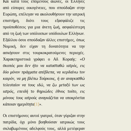
Και κατά τους επόμενους αιώνες, οι Έλληνες
από εύπορες οικογένειες, που σπούδαζαν στην
Ευρώπη, επέλεγαν να ακολουθήσουν την ιατρική
επιστήμη, διότι τους εξασφάλιζε τις
προϋποθέσεις για μια άνετη ζωή, ασφαλέστερη
από τη ζωή των υπόλοιπων υπόδουλων Ελλήνων.
Εξάλλου όσοι σπούδαζαν άλλες επιστήμες, όπως
Νομική, δεν είχαν τη δυνατότητα να την
ασκήσουν στις τουρκοκρατούμενες περιοχές.
Χαρακτηριστικά γράφει ο Αδ. Κοραής: «
Ο
σκοπός μου δεν ήτο να κατασταθώ ιατρός, εις
δύο μόνον πράγματα απέβλεπα, να κερδαίνω τον
καιρόν, να μη βλέπω Τούρκους, ή αν αναγκασθώ
τελευταίον να τους ιδώ, να ζω μεταξύ των ως
ιατρός, επειδή το θηριώδες έθνος τούτο, εις
μόνους τους ιατρούς αναγκάζεται να υποκρίνεται
κάποιαν ημερότητα
[1]
».
Οι επιστήμονες αυτοί γιατροί, όταν γύριζαν στην
πατρίδα, όχι μόνο βοηθούσαν ιατρικώς τους
σκλαβωμένους αδελφούς τους, αλλά μετέφεραν