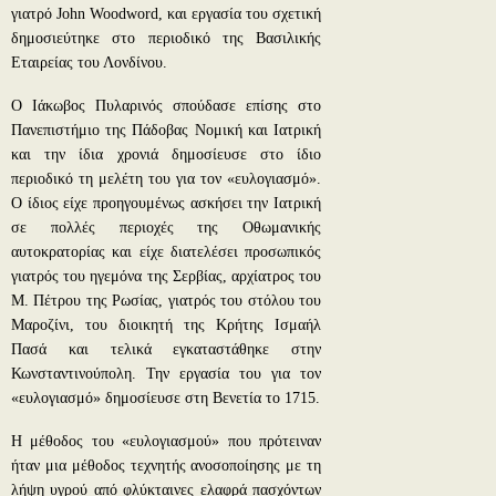
γιατρό John Woodword, και εργασία του σχετική
δημοσιεύτηκε στο περιοδικό της Βασιλικής
Εταιρείας του Λονδίνου.
Ο Ιάκωβος Πυλαρινός σπούδασε επίσης στο
Πανεπιστήμιο της Πάδοβας Νομική και Ιατρική
και την ίδια χρονιά δημοσίευσε στο ίδιο
περιοδικό τη μελέτη του για τον «ευλογιασμό».
Ο ίδιος είχε προηγουμένως ασκήσει την Ιατρική
σε πολλές περιοχές της Οθωμανικής
αυτοκρατορίας και είχε διατελέσει προσωπικός
γιατρός του ηγεμόνα της Σερβίας, αρχίατρος του
Μ. Πέτρου της Ρωσίας, γιατρός του στόλου του
Μαροζίνι, του διοικητή της Κρήτης Ισμαήλ
Πασά και τελικά εγκαταστάθηκε στην
Κωνσταντινούπολη. Την εργασία του για τον
«ευλογιασμό» δημοσίευσε στη Βενετία το 1715.
Η μέθοδος του «ευλογιασμού» που πρότειναν
ήταν μια μέθοδος τεχνητής ανοσοποίησης με τη
λήψη υγρού από φλύκταινες ελαφρά πασχόντων