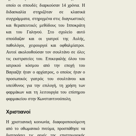
οποίο οι σπουδές διαρκούσαν 14 χρόνια. Η
διδασκαλία στηριζόταν σε κλασικά
συγγράμματα, στηριγμένα στις διαγνωστικές
και θεραπευτικές μεθόδους του Ιπποκράτη
και του Γαληνού. Στο σχολείο αυτό
σπούδαζαν και οι γιατροί της Αυλής,
παθολόγοι, χειρουργοί και οφθαλμίατροι.
Αυτοί ακολουθούσαν τον σουλτάνο σε όλες
τις εκστρατείες του. Επικεφαλής όλου του
ιατρικού κόσμου από την εποχή του
Βαγιαζήτ ήταν ο αρχίατρος, ο οποίος ήταν ο
προσωπικός γιατρός του σουλτάνου και
υπεύθυνος για την επιλογή, τη χρήση των
φαρμάκων και τη λειτουργία του επίσημου
φαρμακείου στην Κωνσταντινούπολη.
Χριστιανοί
Η χριστιανική κοινωνία, διαφοροποιούμενη
από το οθωμανικό πνεύμα, προσπάθησε να
διατηρήσει τις αρχές της επιστημονικής