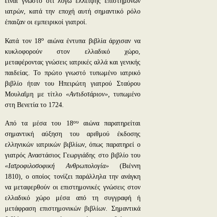
είναι γνωστό ότι λόγω έλλειψης επιστημόνων
ιατρών, κατά την εποχή αυτή σημαντικό ρόλο
έπαιζαν οι εμπειρικοί γιατροί.
ο
Κατά τον 18
αιώνα έντυπα βιβλία άρχισαν να
κυκλοφορούν στον ελλαδικό χώρο,
μεταφέροντας γνώσεις ιατρικές αλλά και γενικής
παιδείας. Το πρώτο γνωστό τυπωμένο ιατρικό
βιβλίο ήταν του Ηπειρώτη γιατρού Σταύρου
Μουλαΐμη με τίτλο
«Αντιδοτάριον»,
τυπωμένο
στη Βενετία το 1724.
ου
Από τα μέσα του 18
αιώνα παρατηρείται
σημαντική αύξηση του αριθμού έκδοσης
ελληνικών ιατρικών βιβλίων, όπως παρατηρεί ο
γιατρός Αναστάσιος Γεωργιάδης στο βιβλίο του
«Ιατροφιλοσοφική Ανθρωπολογία»
(Βιέννη
1810), ο οποίος τονίζει παράλληλα την ανάγκη
να μεταφερθούν οι επιστημονικές γνώσεις στον
ελλαδικό χώρο μέσα από τη συγγραφή ή
μετάφραση επιστημονικών βιβλίων. Σημαντικά