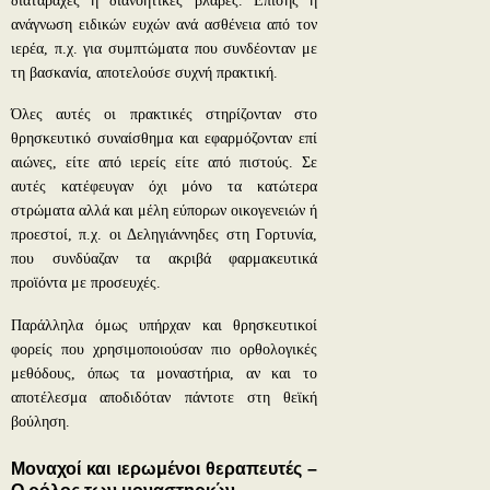
διαταραχές ή διανοητικές βλάβες. Επίσης η
ανάγνωση ειδικών ευχών ανά ασθένεια από τον
ιερέα, π.χ. για συμπτώματα που συνδέονταν με
τη βασκανία, αποτελούσε συχνή πρακτική.
Όλες αυτές οι πρακτικές στηρίζονταν στο
θρησκευτικό συναίσθημα και εφαρμόζονταν επί
αιώνες, είτε από ιερείς είτε από πιστούς. Σε
αυτές κατέφευγαν όχι μόνο τα κατώτερα
στρώματα αλλά και μέλη εύπορων οικογενειών ή
προεστοί, π.χ. οι Δεληγιάννηδες στη Γορτυνία,
που συνδύαζαν τα ακριβά φαρμακευτικά
προϊόντα με προσευχές.
Παράλληλα όμως υπήρχαν και θρησκευτικοί
φορείς που χρησιμοποιούσαν πιο ορθολογικές
μεθόδους, όπως τα μοναστήρια, αν και το
αποτέλεσμα αποδιδόταν πάντοτε στη θεϊκή
βούληση.
Μοναχοί και ιερωμένοι θεραπευτές –