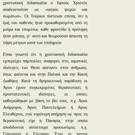
χριστιανική διδασκαλία ο Ιησούς Χριστός
αναδεικνυόταν ως «ιατρός ψυχών και
σωμάτων». Οι Τούρκοι πίστευαν επίσης ότι η
ζωή του καθενός ήταν προκαθορισμένη από τη
μοίρα και επομένως κάθε φροντίδα ή πρόληψη
ήταν μάταιη, γι’ αυτό και θεωρούσαν άσκοπη τη
λήψη μέτρων κατά των επιδημιών.
Είναι γνωστό ότι η χριστιανική διδασκαλία
εμπεριέχει πάμπολλες αναφορές στις ιαματικές
ιδιότητες του Θεού απέναντι στον άνθρωπο,
όπως φαίνεται και στην Παλαιά και την Καινή
Διαθήκη. Κατά τη θρησκευτική παράδοση οι
Άγιοι έχουν συγκεκριμένες θεραπευτικές ή
προστατευτικές ιδιότητες, οι οποίες
καθιερώθηκαν με βάση το βίο τους, π.χ. Άγιοι
Ανάργυροι, Άγιος Παντελεήμων ή Άγιος
Ελευθέριος, ενώ ευρύτερη απήχηση ως προς τη
θεραπευτική είχε η Παναγία, στην οποία
αποδίδονται αντίστοιχα προσωνύμια, π.χ.
Γιάτρισσα ή Ελεούσα. Έτσι οι πιστοί