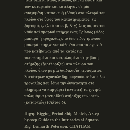
ήταν δεμένα στους στύλους και τα επιστήλια
των καταρτιών και κατέληγαν σε μία
ενισχυμένη κατασκευή (βάση) στα πλευρά του
πλοίου στο ύψος του καταστρώματος, τις
ξαρτόριζες. (Σκίτσα α, β, & γ) Στις άκριες του
κάθε παλαμαριού υπήρχε ένας Τρίοπος (είδος
μακαρά ή τροχαλίας), το ίδιο είδος τριόπου-
μακαρά υπήρχε για κάθε ένα
από τα σχοινιά
που κατέβαιναν από τα κατάρτια
τοποθετημένο και ασφαλισμένο στην βάση
στήριξης (ξαρτλοριζες) στα πλευρά του
πλοίου, όπου με μία διαδικασία περάσματος
λεπτότερων σχοινιών δημιουργούσαν ένα είδος
τροχαλίας που έδινε την δυνατότητα στο
πλήρωμα να καργάρει (τεντώνει) τα χοντρά
παλαμάρια (αντιρίδες) στήριξης των ιστών
(καταρτιών) (σκίτσο δ).
Πηγή
: Rigging Period Ship Models, A step-
by-step Guide to the Intricacies of Square-
Rig, Lennarth Petersson, CHATHAM