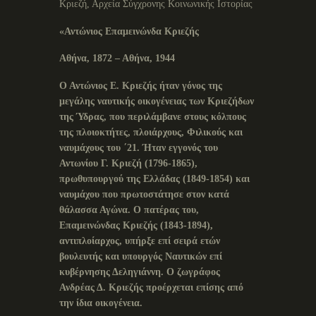
Κριεζή, Αρχεία Σύγχρονης Κοινωνικής Ιστορίας
«Αντώνιος Επαμεινώνδα Κριεζής
Αθήνα, 1872 – Αθήνα, 1944
Ο Αντώνιος Ε. Κριεζής ήταν γόνος της
μεγάλης ναυτικής οικογένειας των Κριεζήδων
της Ύδρας, που περιλάμβανε στους κόλπους
της πλοιοκτήτες, πλοιάρχους, Φιλικούς και
ναυμάχους του ΄21. Ήταν εγγονός του
Αντωνίου Γ. Κριεζή (1796-1865),
πρωθυπουργού της Ελλάδας (1849-1854) και
ναυμάχου που πρωτοστάτησε στον κατά
θάλασσα Αγώνα. Ο πατέρας του,
Επαμεινώνδας Κριεζής (1843-1894),
αντιπλοίαρχος, υπήρξε επί σειρά ετών
βουλευτής και υπουργός Ναυτικών επί
κυβέρνησης Δεληγιάννη. Ο ζωγράφος
Ανδρέας Δ. Κριεζής προέρχεται επίσης από
την ίδια οικογένεια.