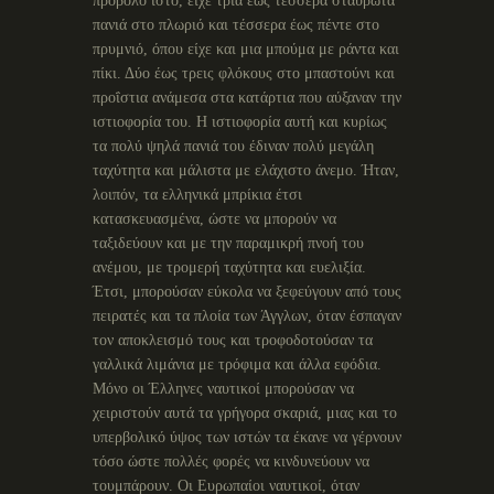
πρόβολο ιστό, είχε τρία έως τέσσερα σταυρωτά
πανιά στο πλωριό και τέσσερα έως πέντε στο
πρυμνιό, όπου είχε και μια μπούμα με ράντα και
πίκι. Δύο έως τρεις φλόκους στο μπαστούνι και
προΐστια ανάμεσα στα κατάρτια που αύξαναν την
ιστιοφορία του. Η ιστιοφορία αυτή και κυρίως
τα πολύ ψηλά πανιά του έδιναν πολύ μεγάλη
ταχύτητα και μάλιστα με ελάχιστο άνεμο. Ήταν,
λοιπόν, τα ελληνικά μπρίκια έτσι
κατασκευασμένα, ώστε να μπορούν να
ταξιδεύουν και με την παραμικρή πνοή του
ανέμου, με τρομερή ταχύτητα και ευελιξία.
Έτσι, μπορούσαν εύκολα να ξεφεύγουν από τους
πειρατές και τα πλοία των Άγγλων, όταν έσπαγαν
τον αποκλεισμό τους και τροφοδοτούσαν τα
γαλλικά λιμάνια με τρόφιμα και άλλα εφόδια.
Μόνο οι Έλληνες ναυτικοί μπορούσαν να
χειριστούν αυτά τα γρήγορα σκαριά, μιας και το
υπερβολικό ύψος των ιστών τα έκανε να γέρνουν
τόσο ώστε πολλές φορές να κινδυνεύουν να
τουμπάρουν. Οι Ευρωπαίοι ναυτικοί, όταν