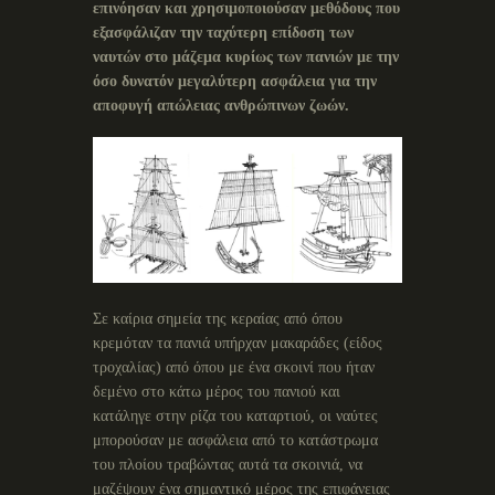
επινόησαν και χρησιμοποιούσαν μεθόδους που
εξασφάλιζαν την ταχύτερη επίδοση των
ναυτών στο μάζεμα κυρίως των πανιών με την
όσο δυνατόν μεγαλύτερη ασφάλεια για την
αποφυγή απώλειας ανθρώπινων ζωών.
Σε καίρια σημεία της κεραίας από όπου
κρεμόταν τα πανιά υπήρχαν μακαράδες (είδος
τροχαλίας) από όπου με ένα σκοινί που ήταν
δεμένο στο κάτω μέρος του πανιού και
κατάληγε στην ρίζα του καταρτιού, οι ναύτες
μπορούσαν με ασφάλεια από το κατάστρωμα
του πλοίου τραβώντας αυτά τα σκοινιά, να
μαζέψουν ένα σημαντικό μέρος της επιφάνειας