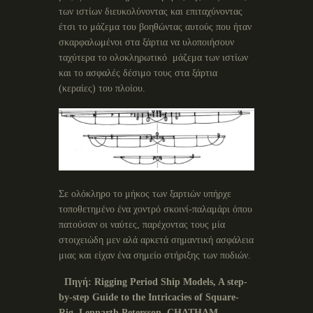
των ιστίων διευκολύνοντας και επιταχύνοντας
έτσι το μάζεμα του βοηθώντας αυτούς που ήταν
σκαρφαλωμένοι στα ξάρτια να υλοποιήσουν
ταχύτερα το ολοκληρωτικό μάζεμα των ιστίων
και το ασφαλές δέσιμο τους στα ξάρτια
(κεραίες) του πλοίου.
Σε ολόκληρο το μήκος των ξαρτιών υπήρχε
τοποθετημένο ένα χοντρό σκοινί-παλαμάρι όπου
πατούσαν οι ναύτες, παρέχοντας τους μία
στοιχειώδη μεν αλά αρκετά σημαντική ασφάλεια
μιας και είχαν ένα σημείο στήριξης των ποδιών.
Πηγή
:
Rigging Period Ship Models, A step-
by-step Guide to the Intricacies of Square-
Rig, Lennarth Petersson, CHATHAM