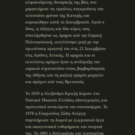
κλιμακούμενης δυναμικής της βίας που
χαρακτήρισε τις εμφύλιες συγκρούσεις του
τελευταίου χρόνου της Κατοχής και
κορυφώθηκε κατά τα Δεκεμβριανά. Αφού ο
ίδιος, η σύζυγος και δύο κόρες τους
συνελήφθησαν ως όμηροι από την Εαμική
Πολιτοφυλακή, εκτελέστηκε μαζί με την
πρωτότοκη προγονή του στις 22 Δεκεμβρίου
στις Αφίδνες Αττικής. Η ομηρία και οι
εκτελέσεις αμάχων ήταν η αντίπραξη του
εαμικού στρατοπέδου στους βομβαρδισμούς
της Αθήνας και τη μαζική ομηρία μαχητών
και αμάχων από τους Βρετανούς.
Το 1959 η Αλεξάνδρα Κριεζή δώρισε στο
Ναυτικό Μουσείο Ελλάδος υδατογραφίες και
προσωπικά αντικείμενα του υποναυάρχου. Το
1978 η Ευφροσύνη Ξύδη-Απέργη
συμπλήρωσε τη δωρεά με ζωγραφικά έργα
και οικογενειακά ενθυμήματα του πατριού
της. Το 2001 ο διπλωμάτης και τεχνοκρίτης