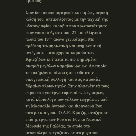
κράτους.
Στον ίδιο σκοπό αφιέρωσε και τη ζωγραφική
κλίση του, απεικονίζοντας με την τεχνική της
υδατογραφίας καράβια που πρωτοστάτησαν
στον ναυτικό Αγώνα του ΄21 και ελληνικά
ου
πλοία του 19
αιώνα γενικότερα. Με
πρόθεση τεκμηριωτική και μνημονευτική
αντέγραψε καταρχήν τα καράβια των
Κριεζήδων κι έπειτα τα πιο φημισμένα
σκαριά μεγάλων καραβοκυραίων. Αφετηρία
του υπήρξαν οι πίνακες που είδε στην
οικογενειακή συλλογή και στις κατοικίες
Υδραίων πλοιοκτητών. Στην πλειονότητά τους
επρόκειτο για έργα ευρωπαίων ζωγράφων,
κατά κύριο λόγο των γάλλων ζωγράφων από
τη Μασσαλία Αντουάν και Φρανσουά Ρου,
πατέρα και γιου. Ο Α.Ε. Κριεζής αναζήτησε
επίσης έργα των Ρου στο Εθνικό Ναυτικό
Μουσείο της Γαλλίας, το οποίο στο
μεσοπόλεμο στεγαζόταν σε πτέρυγα του