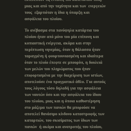
μιας και από την ταχύτητα και των ενεργειών
τους εξαρτιόταν η ίδια η ύπαρξη και
ασφάλεια του πλοίου.
Το ανέβασμα στα πανύψηλα κατάρτια του
πλοίου ήταν από μόνο του μία επίπονη και
κοπιαστική ενέργεια, ακόμα και στην
περίπτωση νηνεμίας, όταν η θάλασσα ήταν
ταραγμένη ή φουρτουνιασμένη και ιδιαίτερα
όταν το πλοίο έπεφτε σε μπουρίνι, η δουλειά
των μελών του πληρώματος που ήταν
επιφορτισμένα με την διαχείριση των ιστίων,
αποτελούσε ένα πραγματικό άθλο. Για αυτούς
τους λόγους τόσο δηλαδή για την ασφάλεια
των ναυτών όσο και την ασφάλεια του ίδιου
του πλοίου, μιας και η όποια καθυστέρηση
στο μάζεμα των πανιών θα μπορούσε να
αποτελεί θανάσιμο κίνδυνο καταστροφής των
καταρτιών, του σκισίματος των ίδιων των
πανιών ή ακόμα και ανατροπής του πλοίου,