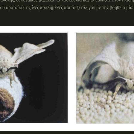
ου κρατούσε τις ίνες κολλημένες και τα ξετύλιγαν με την βοήθεια μί