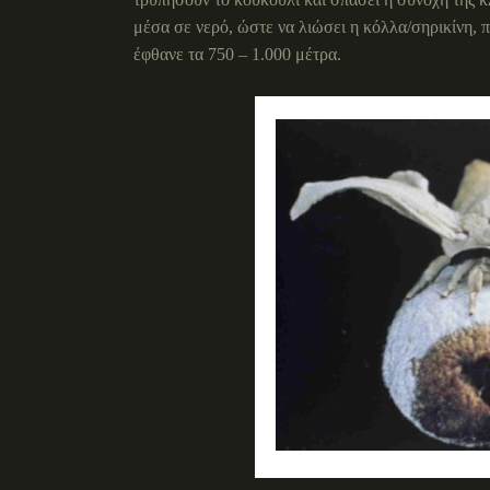
μέσα σε νερό, ώστε να λιώσει η κόλλα/σηρικίνη, π
έφθανε τα 750 – 1.000 μέτρα.