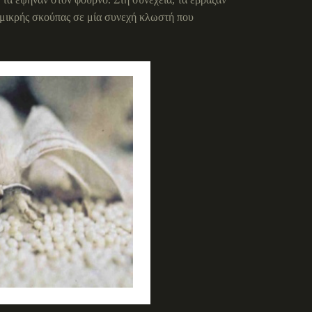
α μικρής σκούπας σε μία συνεχή κλωστή που