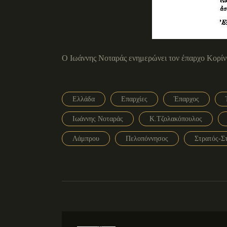
Ο Ιωάννης Νοταράς ενημερώνει τον έπαρχο Κορίνθο
Ελλάδα
Επαρχίες
Έπαρχος
Ιωάννης Νοταράς
Κ.Τζολακόπουλος
Λάμπρου
Πελοπόννησος
Στρατός-Σ