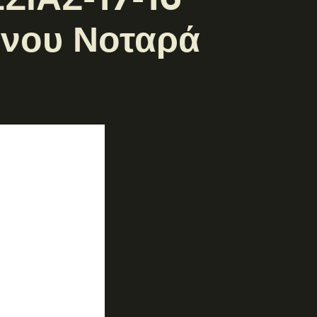
ννου Νοταρά