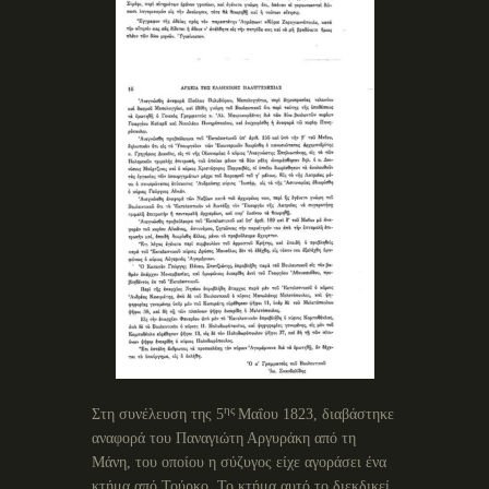
ης
Στη συνέλευση της 5
Μαΐου 1823, διαβάστηκε
αναφορά του Παναγιώτη Αργυράκη από τη
Μάνη, του οποίου η σύζυγος είχε αγοράσει ένα
κτήμα από Τούρκο. Το κτήμα αυτό το διεκδικεί