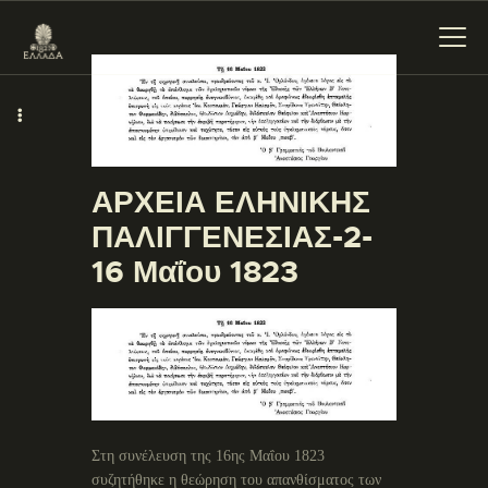
ΕΝΌΤΗΤΕΣ
ΑΡΧΕΙΑ ΕΛΗΝΙΚΗΣ
ΞΥΛΌΚΑΣΤΡΟ –
ΠΑΛΙΓΓΕΝΕΣΙΑΣ-2-
ΕΥΡΩΣΤΊΝΗ
16 Μαΐου 1823
Στη συνέλευση της 16ης Μαΐου 1823
συζητήθηκε η θεώρηση του απανθίσματος των