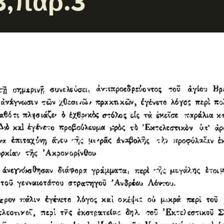
3,παρ.3