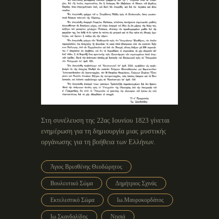
Στη συνέλευση της 22ας Ιουνίου 1823 γίνεται
ενημέρωση για τη δημιουργία μιας μυστικής
οργάνωσης για τη βοήθεια των Ελλήνων.
Άγιος Βρεσθένης Θεοδώρητος
Βουλευτικό Σώμα
Δημήτριος Σχινάς
Εκτελεστικό Σώμα
Ιω.Μαυροκορδάτος
Ιω.Σκανδαλίδης
Νησιά