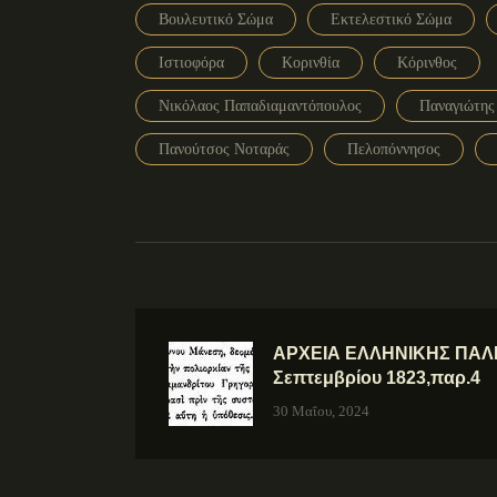
Βουλευτικό Σώμα
Εκτελεστικό Σώμα
Ιστιοφόρα
Κορινθία
Κόρινθος
Νικόλαος Παπαδιαμαντόπουλος
Παναγιώτης
Πανούτσος Νοταράς
Πελοπόννησος
ΑΡΧΕΙΑ ΕΛΛΗΝΙΚΗΣ ΠΑΛΙ
Σεπτεμβρίου 1823,παρ.4
30 Μαΐου, 2024