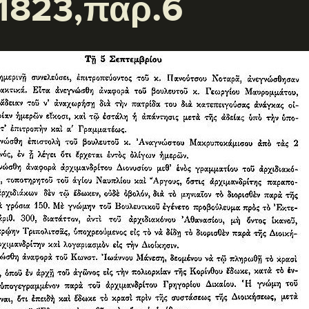
1823,παρ.6