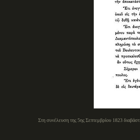
Στη συνέλευση της 5ης Σεπτεμβρίου 1823 διαβάσ