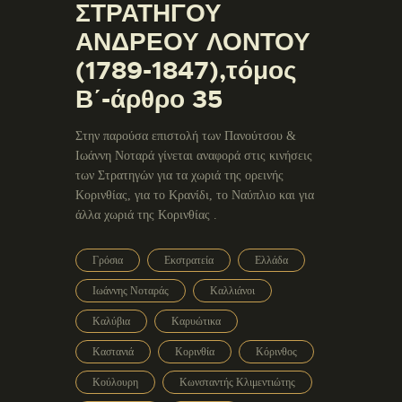
ΣΤΡΑΤΗΓΟΥ
ΑΝΔΡΕΟΥ ΛΟΝΤΟΥ
(1789-1847),τόμος
Β΄-άρθρο 35
Στην παρούσα επιστολή των Πανούτσου &
Ιωάννη Νοταρά γίνεται αναφορά στις κινήσεις
των Στρατηγών για τα χωριά της ορεινής
Κορινθίας, για το Κρανίδι, το Ναύπλιο και για
άλλα χωριά της Κορινθίας .
Γρόσια
Εκστρατεία
Ελλάδα
Ιωάννης Νοταράς
Καλλιάνοι
Καλύβια
Καρυώτικα
Καστανιά
Κορινθία
Κόρινθος
Κούλουρη
Κωνσταντής Κλιμεντιώτης