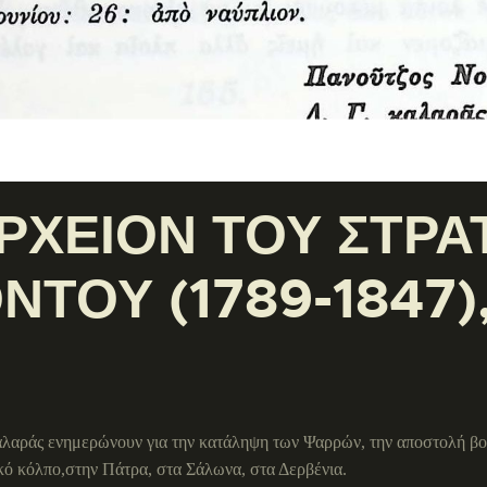
ΑΡΧΕΙΟΝ ΤΟΥ ΣΤΡ
ΤΟΥ (1789-1847), 
λαράς ενημερώνουν για την κατάληψη των Ψαρρών, την αποστολή βοήθ
ό κόλπο,στην Πάτρα, στα Σάλωνα, στα Δερβένια.