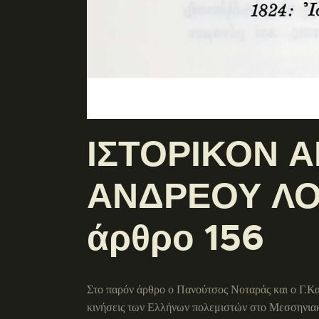
ΙΣΤΟΡΙΚΟΝ 
ΑΝΔΡΕΟΥ ΛΟΝ
άρθρο 156
Στο παρόν άρθρο ο Πανούτσος Νοταράς και ο Γ.Κα
κινήσεις των Ελλήνων πολεμιστών στο Μεσσηνιακ