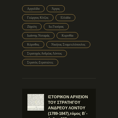
Αργολίδα
Άργος
Γεώργιος Κίτζος
Ελλάδα
Ζάχολη
Ιω.Γκούρας
Ιωάννης Νοταράς
Κορινθία
Κόρινθος
Νικήτας Σταμετελόπουλος
Στρατηγός Ανδρέας Λόντος
Στρατός-Στρατιώτες
ΙΣΤΟΡΙΚΟΝ ΑΡΧΕΙΟΝ
ΤΟΥ ΣΤΡΑΤΗΓΟΥ
ΑΝΔΡΕΟΥ ΛΟΝΤΟΥ
(1789-1847),τόμος Β΄-