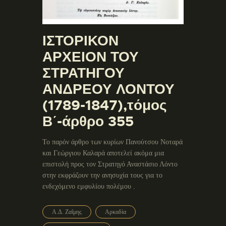
ΙΣΤΟΡΙΚΟΝ
ΑΡΧΕΙΟΝ ΤΟΥ
ΣΤΡΑΤΗΓΟΥ
ΑΝΔΡΕΟΥ ΛΟΝΤΟΥ
(1789-1847),τόμος
Β΄-άρθρο 355
Το παρόν άρθρο των κυρίων Πανούτσου Νοταρά
και Γεώργιου Καλαρά αποτελεί ακόμα μια
επιστολή προς τον Στρατηγό Αναστάσιο Λόντο
στην εκφράζουν την ανησυχία τους για το
ενδεχόμενο εμφυλίου πολέμου .
Α.Δ. Ζαΐμης
Αρκαδία