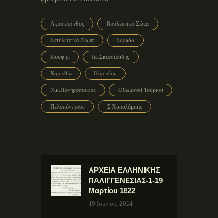
Ακροκόρινθος
Βουλευτικό Σώμα
Εκτελεστικό Σώμα
Ελλάδα
Ισούφης
Ιω.Σκανδαλίδης
Κορινθία
Κόρινθος
Νικ.Πονηρόπουλος
Οθωμανοί-Τούρκοι
Πελοπόννησος
Σ.Χαραλάμπης
ΑΡΧΕΙΑ ΕΛΛΗΝΙΚΗΣ
ΠΑΛΙΓΓΕΝΕΣΙΑΣ-1-19
Μαρτίου 1822
19 Ιουνίου, 2024