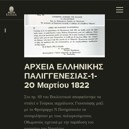
ΕΝΌΤΗΤΕΣ
ΞΥΛΌΚΑΣΤΡΟ –
ΕΥΡΩΣΤΊΝΗ
ΑΡΧΕΙΑ ΕΛΛΗΝΙΚΗΣ
ΠΑΛΙΓΓΕΝΕΣΙΑΣ-1-
20 Μαρτίου 1822
Στο πρ. 69 του Βουλευτικού αποφασίστηκε να
σταλεί ο Τούρκος αιχμάλωτος Γιουσούφης μαζί
με το Φρούραρχο Ν.Πονηρόπουλο να
συνομιλήσουν με τους πολιορκούμενους
Οθωμανούς σχετικά με την παράδοση του
φρουρίου του Ναυπλίου.