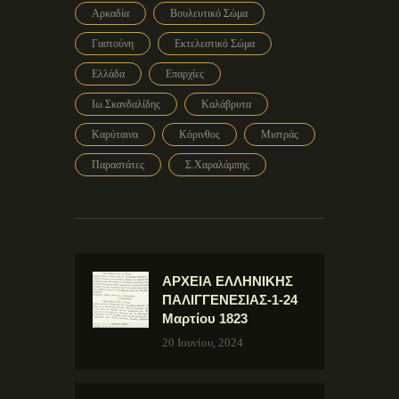
Αρκαδία
Βουλευτικό Σώμα
Γαστούνη
Εκτελεστικό Σώμα
Ελλάδα
Επαρχίες
Ιω.Σκανδαλίδης
Καλάβρυτα
Καρύταινα
Κόρινθος
Μιστράς
Παραστάτες
Σ.Χαραλάμπης
ΑΡΧΕΙΑ ΕΛΛΗΝΙΚΗΣ
ΠΑΛΙΓΓΕΝΕΣΙΑΣ-1-24
Μαρτίου 1823
20 Ιουνίου, 2024