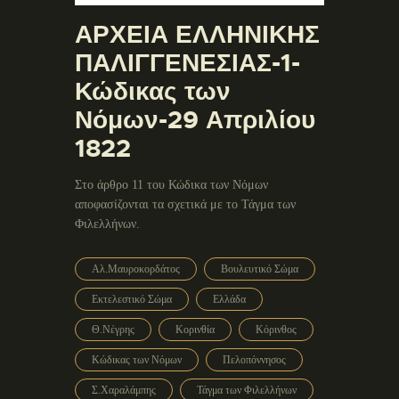
ΑΡΧΕΙΑ ΕΛΛΗΝΙΚΗΣ
ΠΑΛΙΓΓΕΝΕΣΙΑΣ-1-
Κώδικας των
Νόμων-29 Απριλίου
1822
Στο άρθρο 11 του Κώδικα των Νόμων
αποφασίζονται τα σχετικά με το Τάγμα των
Φιλελλήνων.
Αλ.Μαυροκορδάτος
Βουλευτικό Σώμα
Εκτελεστικό Σώμα
Ελλάδα
Θ.Νέγρης
Κορινθία
Κόρινθος
Κώδικας των Νόμων
Πελοπόννησος
Σ.Χαραλάμπης
Τάγμα των Φιλελλήνων