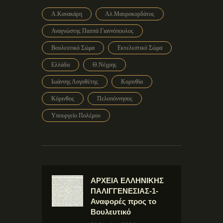
Α.Κανακάρη
Αλ.Μαυροκορδάτος
Αναγνώστης Παππά Γιαννόπουλος
Βουλευτικό Σώμα
Εκτελεστικό Σώμα
Ελλάδα
Θ.Νέγρης
Ιωάννης Λογοθέτης
Κορινθία
Κόρινθος
Πελοπόννησος
Υπουργείο Πολέμου
ΑΡΧΕΙΑ ΕΛΛΗΝΙΚΗΣ
ΠΑΛΙΓΓΕΝΕΣΙΑΣ-1-
Αναφορές προς το
Βουλευτικό