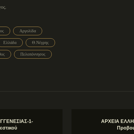
ος.
ος
Αργολίδα
Ελλάδα
Θ.Νέγρης
θος
Πελοπόννησος
ΓΓΕΝΕΣΙΑΣ-1-
ΑΡΧΕΙΑ ΕΛΛΗ
εστικού
Προβου