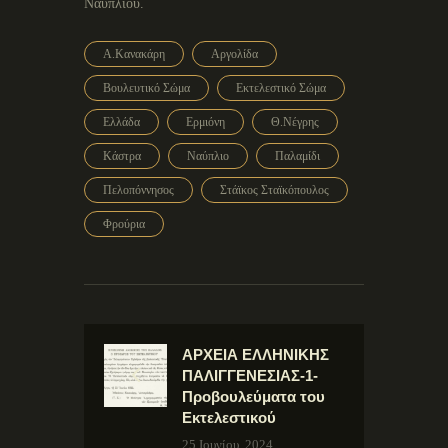
Ναυπλίου.
Α.Κανακάρη
Αργολίδα
Βουλευτικό Σώμα
Εκτελεστικό Σώμα
Ελλάδα
Ερμιόνη
Θ.Νέγρης
Κάστρα
Ναύπλιο
Παλαμίδι
Πελοπόννησος
Στάϊκος Σταϊκόπουλος
Φρούρια
ΑΡΧΕΙΑ ΕΛΛΗΝΙΚΗΣ
ΠΑΛΙΓΓΕΝΕΣΙΑΣ-1-
Προβουλεύματα του
Εκτελεστικού
25 Ιουνίου, 2024