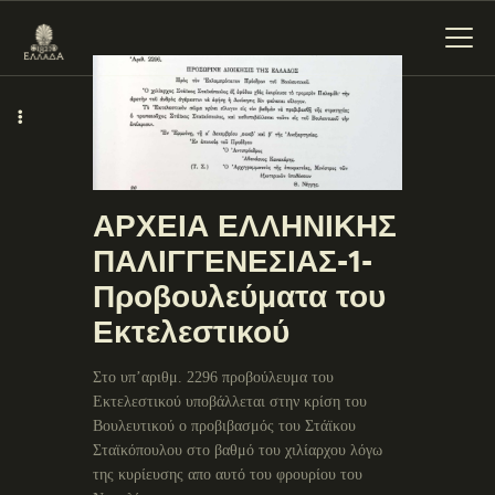
ΕΝΌΤΗΤΕΣ
ΞΥΛΌΚΑΣΤΡΟ –
ΑΡΧΕΙΑ ΕΛΛΗΝΙΚΗΣ
ΕΥΡΩΣΤΊΝΗ
ΠΑΛΙΓΓΕΝΕΣΙΑΣ-1-
Προβουλεύματα του
Εκτελεστικού
Στο υπ’αριθμ. 2296 προβούλευμα του
Εκτελεστικού υποβάλλεται στην κρίση του
Βουλευτικού ο προβιβασμός του Στάϊκου
Σταϊκόπουλου στο βαθμό του χιλίαρχου λόγω
της κυρίευσης απο αυτό του φρουρίου του