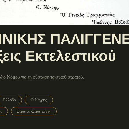
ΝΙΚΗΣ ΠΑΛΙΓΓΕΝΕ
ξεις Εκτελεστικού
έδιο Νόμου για τη σύσταση τακτικού στρατού.
Ελλάδα
Θ.Νέγρης
ος
Στρατός-Στρατιώτες