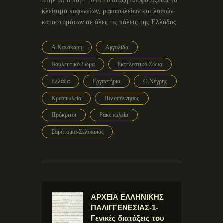
Στην υπ’αρίθμ. 16445 διάταξη αποφασίζεται το
κλείσιμο καφενείων, ρακοπωλείων και λοιπών
καταστημάτων σε όλες τις πόλεις της Ελλάδας.
Α.Κανακάρη
Αργολίδα
Βουλευτικό Σώμα
Εκτελεστικό Σώμα
Ελλάδα
Εργαστήρια
Θ.Νέγρης
Κρεοπωλεία
Πελοπόννησος
Πρόκριτοι
Ρακοπωλεία
Σαράτσικα-Σελοποιός
ΑΡΧΕΙΑ ΕΛΛΗΝΙΚΗΣ
ΠΑΛΙΓΓΕΝΕΣΙΑΣ-1-
Γενικές διατάξεις του