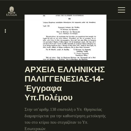
ΕΝΌΤΗΤΕΣ
ΞΥΛΌΚΑΣΤΡΟ –
ΕΥΡΩΣΤΊΝΗ
ΑΡΧΕΙΑ ΕΛΛΗΝΙΚΗΣ
ΠΑΛΙΓΓΕΝΕΣΙΑΣ-14-
Έγγραφα
Υπ.Πολέμου
Στην υπ’αριθμ.138 επιστολή ο Υπ. Θρησκείας
διαμαρτύρεται για την καθυστέρηση μετοίκησής
του στο κτίριο που στεγαζόταν το Υπ.
Εσωτερικών.