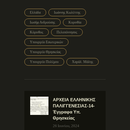
Ελλάδα
Ιωάννης Κωλέττης
Ιωσήφ Ανδρούσης
Κορινθία
Κόρινθος
Πελοπόννησος
Υπουργείο Εσωτερικών
Υπουργείο Θρησκείας
Υπουργείο Πολέμου
Χαράλ. Μάλης
ΑΡΧΕΙΑ ΕΛΛΗΝΙΚΗΣ
ΠΑΛΙΓΓΕΝΕΣΙΑΣ-14-
Έγγραφα Υπ.
Θρησκείας
26 Ιουνίου, 2024