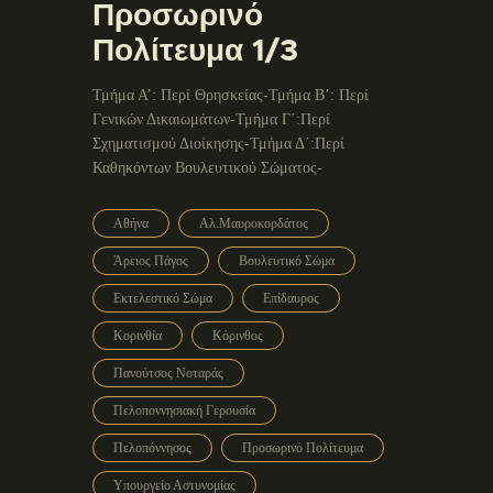
Προσωρινό
Πολίτευμα 1/3
Τμήμα Α’: Περί Θρησκείας-Τμήμα Β’: Περί
Γενικών Δικαιωμάτων-Τμήμα Γ΄:Περί
Σχηματισμού Διοίκησης-Τμήμα Δ΄:Περί
Καθηκόντων Βουλευτικού Σώματος-
Αθήνα
Αλ.Μαυροκορδάτος
Άρειος Πάγος
Βουλευτικό Σώμα
Εκτελεστικό Σώμα
Επίδαυρος
Κορινθία
Κόρινθος
Πανούτσος Νοταράς
Πελοποννησιακή Γερουσία
Πελοπόννησος
Προσωρινό Πολίτευμα
Υπουργείο Αστυνομίας