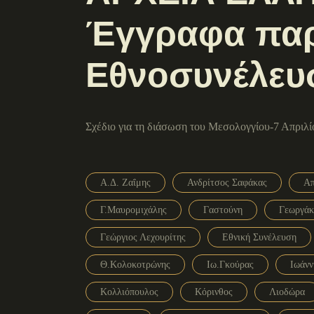
Έγγραφα παρ
Εθνοσυνέλευ
Σχέδιο για τη διάσωση του Μεσολογγίου-7 Απριλί
Α.Δ. Ζαΐμης
Ανδρίτσος Σαφάκας
Απ
Γ.Μαυρομιχάλης
Γαστούνη
Γεωργάκ
Γεώργιος Λεχουρίτης
Εθνική Συνέλευση
Θ.Κολοκοτρώνης
Ιω.Γκούρας
Ιωάνν
Κολλιόπουλος
Κόρινθος
Λιοδώρα