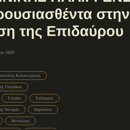
ουσιασθέντα στην
ση της Επιδαύρου
ου 1826
οστόλης Κολοκοτρώνης
ης Γιατράκος
Ελλάδα
Επίδαυρος
ης Νοταράς
Καρύταινα
Μεσολόγγι