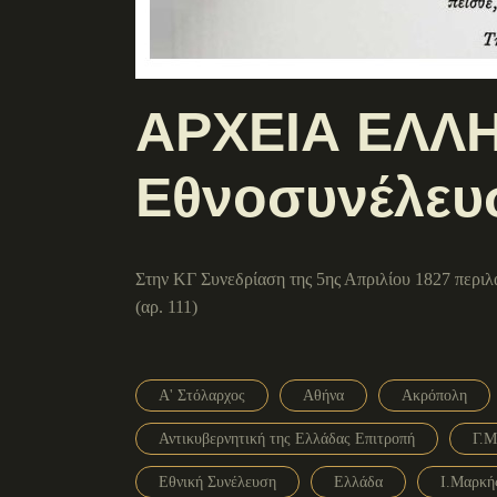
ΑΡΧΕΙΑ ΕΛΛΗ
Εθνοσυνέλευ
Στην ΚΓ Συνεδρίαση της 5ης Απριλίου 1827 περιλ
(αρ. 111)
Α' Στόλαρχος
Αθήνα
Ακρόπολη
Αντικυβερνητική της Ελλάδας Επιτροπή
Γ.Μ
Εθνική Συνέλευση
Ελλάδα
Ι.Μαρκή