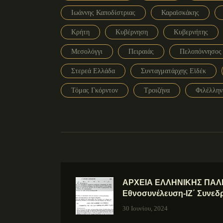
Ιωάννης Καποδίστριας
Καραϊσκάκης
Κρήτη
Κυβέρνηση
Κυβερνήτης
Μεσολόγγι
Πειραιάς
Πελοπόννησος
Στερεά Ελλάδα
Συνταγματάρχης Εϊδέκ
Τόμας Γκόρντον
Τροιζήνα
Φιλέλλην
ΑΡΧΕΙΑ ΕΛΛΗΝΙΚΗΣ ΠΑΛΙ
Εθνοσυνέλευση-ΙΖ΄ Συνεδ
30 Ιουνίου, 2024