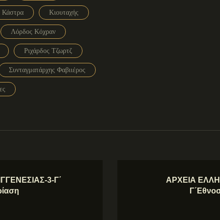
Κάστρα
Κιουταχής
Λόρδος Κόχραν
Ριχάρδος Τζωρτζ
Συνταγματάρχης Φαβιιέρος
ες
ΓΓΕΝΕΣΙΑΣ-3-Γ΄
ΑΡΧΕΙΑ ΕΛΛΗ
ρίαση
Γ΄Εθνο