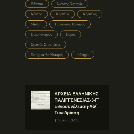
Θάνατος
Ιωάννης Νοταράς
Κάστρα
Κορινθία
Κόρινθος
Μισθοί
Πανούτσος Νοταράς
Πελοπόννησος
Πόρος
Στρατός-Στρατιώτες
Σωτήριος Σπ.Νοταράς
Φάληρο
ΑΡΧΕΙΑ ΕΛΛΗΝΙΚΗΣ
ΠΑΛΙΓΓΕΝΕΣΙΑΣ-3-Γ΄
Εθνοσυνέλευση-ΛΘ΄
Συνεδρίαση
1 Ιουλίου, 2024