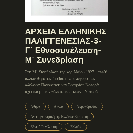
ΑΡΧΕΙΑ ΕΛΛΗΝΙΚΗΣ
ΠΑΛΙΓΓΕΝΕΣΙΑΣ-3-
Γ΄ Εθνοσυνέλευση-
Μ΄ Συνεδρίαση
Στη Μ΄ Συνεδρίαση της 4ης Μαΐου 1827 μεταξύ
άλλων θεμάτων διαβάστηκε αναφορά των
αδελφών Πανούτσου και Σωτηρίου Νοταρά
σχετικά με τον θάνατο του Ιωάννη Νοταρά.
Αθήνα
Αίγινα
Ακροκόρινθος
Αντικυβερνητική της Ελλάδας Επιτροπή
Εθνική Συνέλευση
Ελλάδα