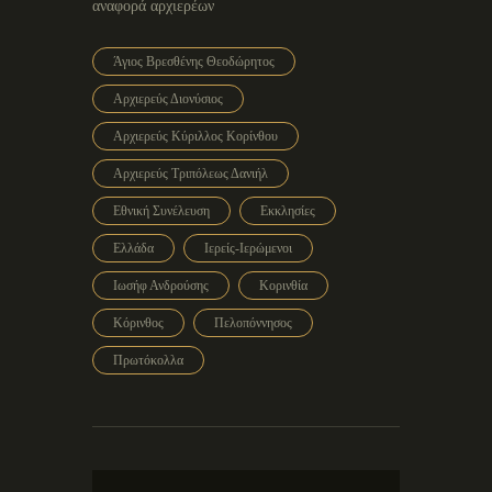
αναφορά αρχιερέων
Άγιος Βρεσθένης Θεοδώρητος
Αρχιερεύς Διονύσιος
Αρχιερεύς Κύριλλος Κορίνθου
Αρχιερεύς Τριπόλεως Δανιήλ
Εθνική Συνέλευση
Εκκλησίες
Ελλάδα
Ιερείς-Ιερώμενοι
Ιωσήφ Ανδρούσης
Κορινθία
Κόρινθος
Πελοπόννησος
Πρωτόκολλα