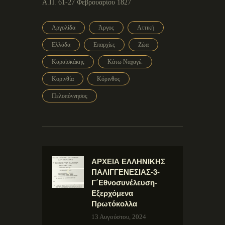
Α.Π. 61-27 Φεβρουαρίου 1827
Αργολίδα
Άργος
Αττική
Ελλάδα
Επαρχίες
Ζώα
Καραϊσκάκης
Κάτω Ναχαγέ.
Κορινθία
Κόρινθος
Πελοπόννησος
ΑΡΧΕΙΑ ΕΛΛΗΝΙΚΗΣ
ΠΑΛΙΓΓΕΝΕΣΙΑΣ-3-
Γ΄Εθνοσυνέλευση-
Εξερχόμενα
Πρωτόκολλα
13 Αυγούστου, 2024