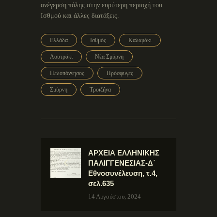
ανέγερση πόλης στην ευρύτερη περιοχή του
Ισθμού και άλλες διατάξεις.
Ελλάδα
Ισθμός
Καλαμάκι
Λουτράκι
Νέα Σμύρνη
Πελοπόννησος
Πρόσφυγες
Σμύρνη
Τροιζήνα
ΑΡΧΕΙΑ ΕΛΛΗΝΙΚΗΣ
ΠΑΛΙΓΓΕΝΕΣΙΑΣ-Δ΄
Εθνοσυνέλευση, τ.4,
σελ.635
14 Αυγούστου, 2024