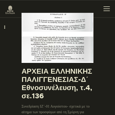
ΕΝΌΤΗΤΕΣ
ΞΥΛΌΚΑΣΤΡΟ –
ΕΥΡΩΣΤΊΝΗ
ΑΡΧΕΙΑ ΕΛΛΗΝΙΚΗΣ
ΠΑΛΙΓΓΕΝΕΣΙΑΣ-Δ΄
Εθνοσυνέλευση, τ.4,
σε.136
Συνεδρίαση ΙΖ’-01 Αυγούστου- σχετικά με το
αίτημα των προσφύγων από τη Σμύρνη για