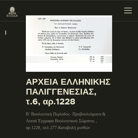
ΕΝΌΤΗΤΕΣ
ΞΥΛΌΚΑΣΤΡΟ –
ΕΥΡΩΣΤΊΝΗ
ΑΡΧΕΙΑ ΕΛΛΗΝΙΚΗΣ
ΠΑΛΙΓΓΕΝΕΣΙΑΣ,
τ.6, αρ.1228
Β’ Βουλευτική Περίοδος- Προβουλεύματα &
Λοιπά Έγγραφα Βουλευτικού Σώματος ,
αρ.1228, σελ.277-Καταβολή μισθών