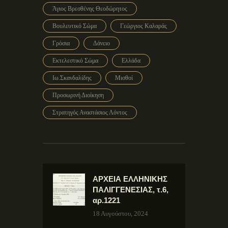
Άγιος Βρεσθένης Θεοδώρητος
Βουλευτικό Σώμα
Γεώργιος Καλαράς
Γρόσια
Δάνειο
Εκτελεστικό Σώμα
Ελλάδα
Ιω.Σκανδαλίδης
Μισθοί
Προσωρινή Διοίκηση
Στρατηγός Αναστάσιος Λόντος
ΑΡΧΕΙΑ ΕΛΛΗΝΙΚΗΣ
ΠΑΛΙΓΓΕΝΕΣΙΑΣ, τ.6,
αρ.1221
18 Αυγούστου, 2024