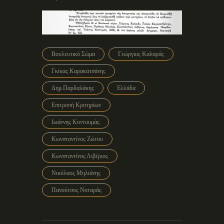
Βουλευτικό Σώμα
Γεώργιος Καλαράς
Γκίκας Καρακατσάνης
Δημ.Παρδαλάκης
Ελλάδα
Επιτροπή Κριτηρίων
Ιωάννης Κοντουμάς
Κωνσταντίνος Ζώτου
Κωνσταντίνος Λιβέριος
Νικόλαος Μηλιάνης
Πανούτσος Νοταράς