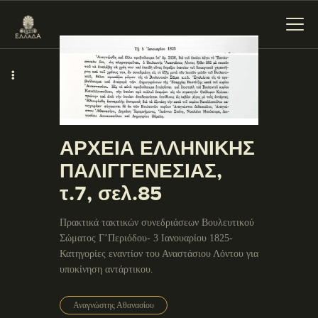
ΕΝΌΤΗΤΕΣ
ΞΥΛΌΚΑΣΤΡΟ –
ΑΡΧΕΙΑ ΕΛΛΗΝΙΚΗΣ
ΕΥΡΩΣΤΊΝΗ
ΠΑΛΙΓΓΕΝΕΣΙΑΣ,
τ.7, σελ.85
Πρακτικά τακτικών συνεδριάσεων Βουλευτικού
Σώματος Γ’Περιόδου- 3 Ιανουαρίου 1825-
Κατηγορίες εναντίον του Αναστάσιου Λόντου για
υποκίνηση αντάρτικου.
Αναγνώστης Αθανασίου