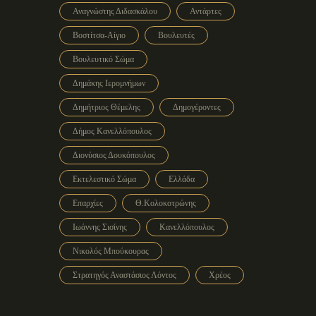
Αναγνώστης Διδασκάλου
Αντάρτες
Βοστίτσα-Αίγιο
Βουλευτές
Βουλευτικό Σώμα
Δημάκης Ιερομνήμων
Δημήτριος Θέμελης
Δημογέροντες
Δήμος Κανελλόπουλος
Διονύσιος Δουκόπουλος
Εκτελεστικό Σώμα
Ελλάδα
Επαρχίες
Θ.Κολοκοτρώνης
Ιωάννης Σισίνης
Κανελλόπουλος
Νικολός Μπούκουρας
Στρατηγός Αναστάσιος Λόντος
Χρέος