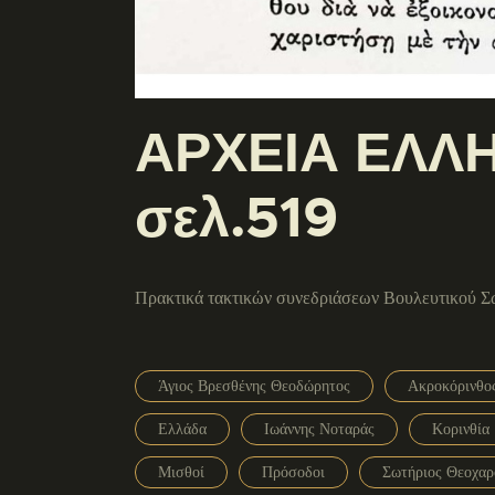
ΑΡΧΕΙΑ ΕΛΛΗ
σελ.519
Πρακτικά τακτικών συνεδριάσεων Βουλευτικού 
Άγιος Βρεσθένης Θεοδώρητος
Ακροκόρινθο
Ελλάδα
Ιωάννης Νοταράς
Κορινθία
Μισθοί
Πρόσοδοι
Σωτήριος Θεοχαρ