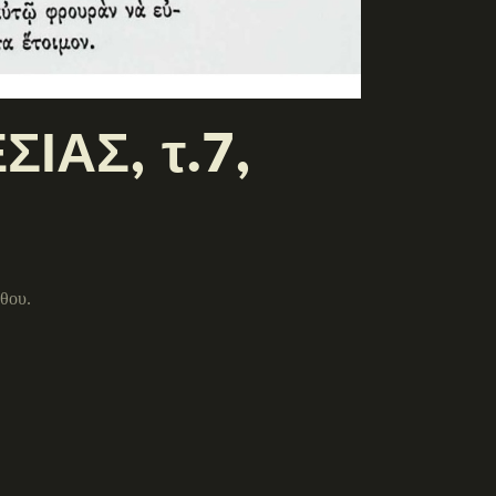
ΙΑΣ, τ.7,
θου.