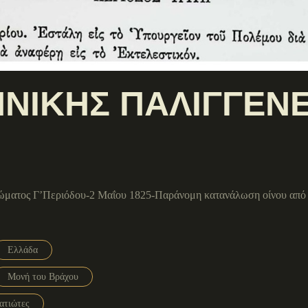
ΝΙΚΗΣ ΠΑΛΙΓΓΕΝΕΣ
ώματος Γ’Περιόδου-2 Μαΐου 1825-Παράνομη κατανάλωση οίνου από 
Ελλάδα
Μονή του Βράχου
ατιώτες