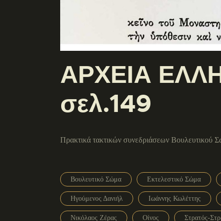
ΑΡΧΕΙΑ ΕΛΛΗ
σελ.149
Πρακτικά τακτικών συνεδριάσεων Βουλευτικού Σ
Βουλευτικό Σώμα
Εκτελεστικό Σώμα
Ηγούμενος Δανιήλ
Ιωάννης Κωλέττης
Νικόλαος Ζέρας
Οίνος
Στρατός-Στρ