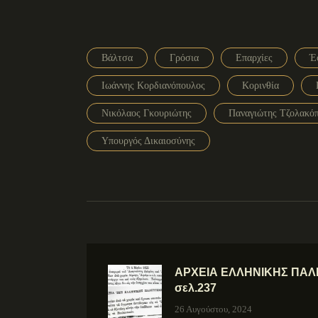
Βάλτσα
Γρόσια
Επαρχίες
Έ
Ιωάννης Κορδιανόπουλος
Κορινθία
Νικόλαος Γκουριώτης
Παναγιώτης Τζολακό
Υπουργός Δικαιοσύνης
ΑΡΧΕΙΑ ΕΛΛΗΝΙΚΗΣ ΠΑΛΙΓ
σελ.237
26 Αυγούστου, 2024