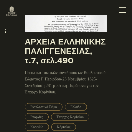
ΑΡΧΕΙΑ ΕΛΛΗΝΙΚΗΣ
ΕΝΌΤΗΤΕΣ
ΠΑΛΙΓΓΕΝΕΣΙΑΣ,
ΞΥΛΌΚΑΣΤΡΟ –
τ.7, σελ.490
ΕΥΡΩΣΤΊΝΗ
Πρακτικά τακτικών συνεδριάσεων Βουλευτικού
Σώματος Γ’Περιόδου-23 Νοεμβρίου 1825-
Συνεδρίαση 281 μυστική-Παράπονα για τον
Έπαρχο Κορίνθου.
Εκτελεστικό Σώμα
Ελλάδα
Επαρχίες
Έπαρχος Κορίνθου
Κορινθία
Κόρινθος