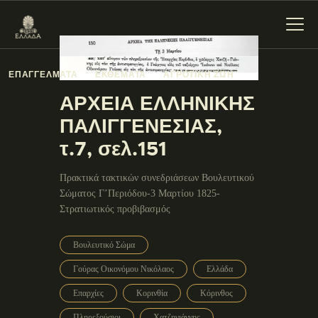
ΕΠΑΓΓΕΛΜΑΤΑ
ΕΚΘΕΜΑΤΑ
ΑΓΡΟΤΙΚΗ ΖΩΗ
ΑΡΧΕΙΑ ΕΛΛΗΝΙΚΗΣ
ΕΝΌΤΗΤΕΣ
ΠΑΛΙΓΓΕΝΕΣΙΑΣ,
ΞΥΛΌΚΑΣΤΡΟ –
τ.7, σελ.151
ΕΥΡΩΣΤΊΝΗ
Πρακτικά τακτικών συνεδριάσεων Βουλευτικού
Σώματος Γ’Περιόδου-3 Μαρτίου 1825-
Στρατιωτικός προβιβασμός
Βουλευτικό Σώμα
Γούρας Οικονόμου Νικόλαος
Ελλάδα
Επαρχίες
Κορινθία
Κόρινθος
Πληρεξούσιοι
Χατζηγιάννης