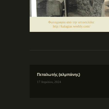
Φωτογραφία από την ιστοσελίδα:
http://kalagias.weebly.com/
Πεταλωτής (αλμπάνης)
17 Απριλίου, 2024