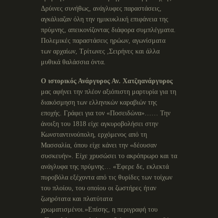
Δρύινες συνήθως, ανάγλυφες παραστάσεις,
αγκάλιαζαν όλη την ημικυκλική επιφάνεια της
πρύμνης, απεικονίζοντας διάφορα συμπλέγματα.
Πολεμικές παραστάσεις ηρώων, αγωνίσματα
των αρχαίων, Τρίτωνες ,Σειρήνες και άλλα
μυθικά θαλάσσια όντα.
Ο ιστορικός Ανάργυρος Αν. Χατζηανάργυρος
μας αφήνει την πλέον αξιόπιστη μαρτυρία για τη
διακόσμηση των ελληνικών καραβιών της
εποχής. Γράφει για τον «Ποσειδώνα»…… Την
άνοιξη του 1818 είχε αγκυροβολήσει στην
Κωνσταντινούπολη, ερχόμενος από τη
Μασσαλία, όπου είχε κάνει την «δέουσαν
συσκευήν». Είχε χρυσώσει το ακρόπρωρο και τα
ανάγλυφα της πρύμνης… «Έφερε δε, εκλεκτά
πυροβόλα εξέχοντα από τις θυρίδες των τοίχων
του πλοίου, του οποίου οι ζωστήρες ήταν
ζωηρότατα και πλατύτατα
χρωματισμένοι.»Επίσης, η περιγραφή του