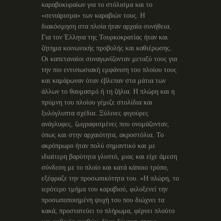
καραβοκυραίων για το στόλισμα και το
«σενιάρισμα» των καραβιών τους. Η
διακόσμηση στα πλοία ήταν αρχαία συνήθεια.
Για τον Έλληνα της Τουρκοκρατίας ήταν και
ζήτημα κοινωνικής προβολής και καθιέρωσης.
Οι καπεταναίοι συναγωνίζονταν μεταξύ τους για
την πιο εντυπωσιακή εμφάνιση του πλοίου τους
και καμάρωναν όταν έβλεπαν στα μάτια των
άλλων το θαυμασμό ή τη ζήλια. Η πλώρη και η
πρύμνη του πλοίου γέμιζε στολίδια και
ξυλόγλυπτα σχέδια. Ξύλινες φιγούρες
ανάγλυφες, ζωγραφισμένες που ονομάζονταν,
όπως και στην αρχαιότητα, ακροστόλια. Το
ακρόπρωρο ήταν πολύ σημαντικό και με
ιδιαίτερη βαρύτητα γλυπτό, μιας και είχε άμεση
σύνδεση με το πλοίο και κατά κάποιο τρόπο,
εξέφραζε την προσωπικότητα του. «Η πλώρη, το
ιερότερο τμήμα του καραβιού, φιλοξενεί την
προσωποποιημένη ψυχή του που διώχνει τα
κακά, προστατεύει το πλήρωμα, φέρνει πλούτο