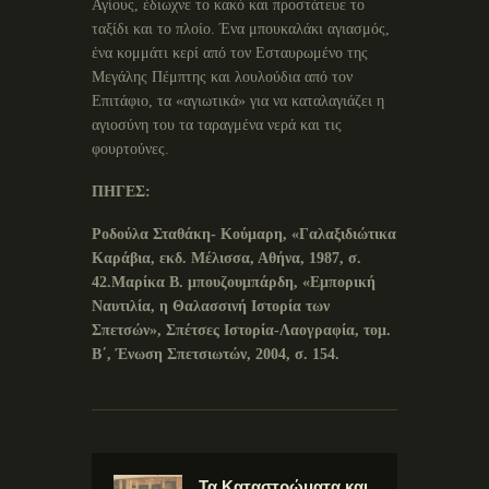
Αγίους, έδιωχνε το κακό και προστάτευε το
ταξίδι και το πλοίο. Ένα μπουκαλάκι αγιασμός,
ένα κομμάτι κερί από τον Εσταυρωμένο της
Μεγάλης Πέμπτης και λουλούδια από τον
Επιτάφιο, τα «αγιωτικά» για να καταλαγιάζει η
αγιοσύνη του τα ταραγμένα νερά και τις
φουρτούνες.
ΠΗΓΕΣ:
Ροδούλα Σταθάκη- Κούμαρη, «Γαλαξιδιώτικα
Καράβια, εκδ. Μέλισσα, Αθήνα, 1987, σ.
42.
Μαρίκα Β. μπουζουμπάρδη, «Εμπορική
Ναυτιλία, η Θαλασσινή Ιστορία των
Σπετσών», Σπέτσες Ιστορία-Λαογραφία, τομ.
Β΄, Ένωση Σπετσιωτών, 2004, σ. 154.
Τα Καταστρώματα και