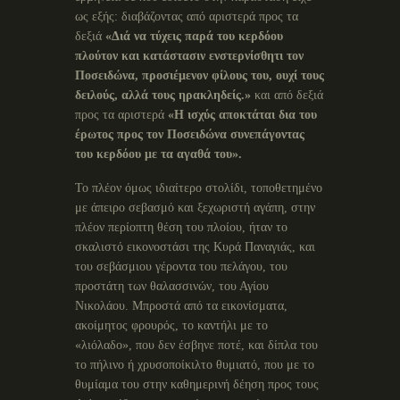
ως εξής: διαβάζοντας από αριστερά προς τα
δεξιά
«Διά να τύχεις παρά του κερδόου
πλούτον και κατάστασιν ενστερνίσθητι τον
Ποσειδώνα, προσιέμενον φίλους του, ουχί τους
δειλούς, αλλά τους ηρακληδείς.»
και από δεξιά
προς τα αριστερά
«Η ισχύς αποκτάται δια του
έρωτος προς τον Ποσειδώνα συνεπάγοντας
του κερδόου με τα αγαθά του».
Το πλέον όμως ιδιαίτερο στολίδι, τοποθετημένο
με άπειρο σεβασμό και ξεχωριστή αγάπη, στην
πλέον περίοπτη θέση του πλοίου, ήταν το
σκαλιστό εικονοστάσι της Κυρά Παναγιάς, και
του σεβάσμιου γέροντα του πελάγου, του
προστάτη των θαλασσινών, του Αγίου
Νικολάου. Μπροστά από τα εικονίσματα,
ακοίμητος φρουρός, το καντήλι με το
«λιόλαδο», που δεν έσβηνε ποτέ, και δίπλα του
το πήλινο ή χρυσοποίκιλτο θυμιατό, που με το
θυμίαμα του στην καθημερινή δέηση προς τους