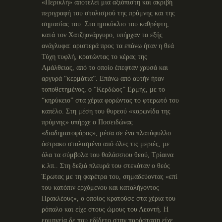
«Περικλή» αποτελεί μια αξιόπιστη και ακριβή
περιγραφή του στολισμού της πρύμνης και της
σημασίας του. Στο ημικύκλιο του καθρέφτη,
κατά τον Χατζηανάργυρο, υπήρχαν τα εξής
ανάγλυφα: αριστερά προς τα επάνω ήταν η θεά
Τύχη τυφλή, κρατώντας το κέρας της
Αμάλθειας, από το οποίο έπεφταν χρυσά και
αργυρά “κερμάτια”. Επάνω από αυτήν ήταν
τοποθετημένος, ο “Κερδώος” Ερμής, με το
“κηρύκειο” στα χέρια φορώντας το φτερωτό του
καπέλο. Στη μέση του θυρεού «κορωνίδα της
πρύμνης» υπήρχε ο Ποσειδώνας
«διαδηματοφόρος», μέσα σε ένα πλατύφυλλο
όστρακο στολισμένο από όλες τις μεριές, με
όλα τα σύμβολα του θαλάσσιου θεού, Τρίαινα
κ.λπ.. Στη δεξιά πλευρά του στεκόταν ο θεός
Έρωτας με τη φαρέτρα του, σημαδεύοντας «επί
του κατόπιν ερχόμενου και καταλήγοντος
Ηρακλέους», ο οποίος κρατούσε στα χέρια του
ρόπαλο και είχε στους ώμους του Λεοντή. Η
ερμηνεία δε που εδίδετο στην παράσταση είχε